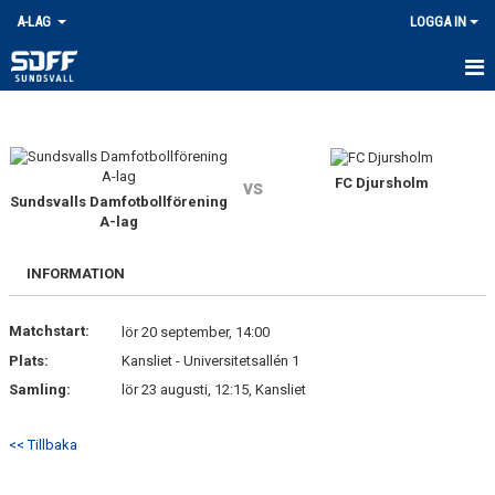
A-LAG
LOGGA IN
HEM
TRUPPEN
FC Djursholm
vs
Sundsvalls Damfotbollförening
NYHETER
A-lag
KALENDER
INFORMATION
MATCHER
Matchstart:
lör 20 september, 14:00
ENTRÉAVGIFTER
Plats:
Kansliet - Universitetsallén 1
Samling:
lör 23 augusti, 12:15, Kansliet
KONTAKT
BILDGALLERI
<< Tillbaka
DOKUMENT