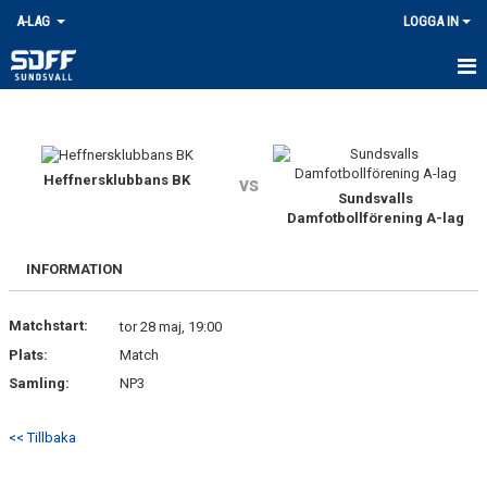
A-LAG
LOGGA IN
HEM
TRUPPEN
Heffnersklubbans BK
vs
Sundsvalls
NYHETER
Damfotbollförening A-lag
KALENDER
INFORMATION
MATCHER
Matchstart:
tor 28 maj, 19:00
ENTRÉAVGIFTER
Plats:
Match
Samling:
NP3
KONTAKT
BILDGALLERI
<< Tillbaka
DOKUMENT