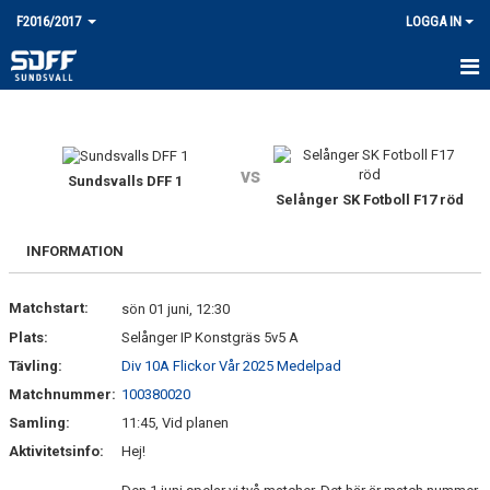
F2016/2017
LOGGA IN
HEM
NYHETER
vs
Sundsvalls DFF 1
Selånger SK Fotboll F17 röd
KALENDER
MATCHER
INFORMATION
TRUPPEN
Matchstart:
sön 01 juni, 12:30
Plats:
Selånger IP Konstgräs 5v5 A
BILDGALLERI
Tävling:
Div 10A Flickor Vår 2025 Medelpad
DOKUMENT
Matchnummer:
100380020
Samling:
11:45, Vid planen
KONTAKT
Aktivitetsinfo:
Hej!