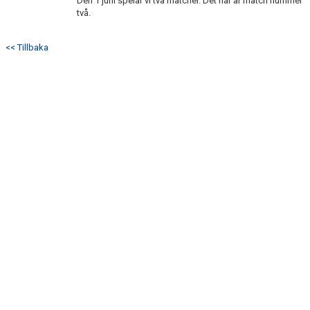
Den 1 juni spelar vi två matcher. Det här är match nummer
två.
<< Tillbaka