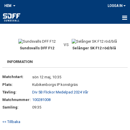
HEM
LOGGA IN
HEM
NYHETER
vs
Sundsvalls DFF F12
Selånger SK F12 röd/blå
OM KLUBBEN
INFORMATION
KONTAKT
Matchstart:
sön 12 maj, 10:35
STYRELSEN
Plats:
Kubikenborgs IP konstgräs
ENTRÉAVGIFTER DIV 1
Tävling:
Div 5B Flickor Medelpad 2024 Vår
Matchnummer:
100281008
KALENDER
Samling:
09:35
MATCHER
<< Tillbaka
BILDGALLERI