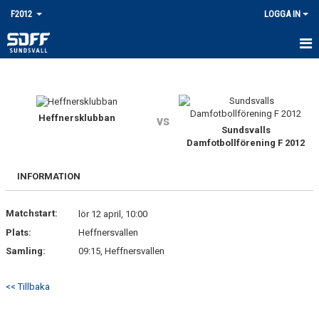
F2012
LOGGA IN
HEM
TRUPPEN
Heffnersklubban
vs
Sundsvalls
KALENDER
Damfotbollförening F 2012
MATCHER
INFORMATION
KONTAKT
Matchstart:
lör 12 april, 10:00
BILDGALLERI
Plats:
Heffnersvallen
Samling:
09:15, Heffnersvallen
<< Tillbaka