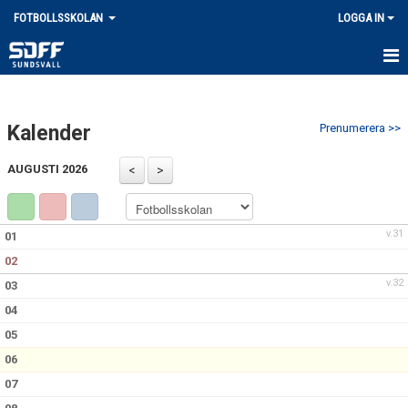
FOTBOLLSSKOLAN
LOGGA IN
HEM
Kalender
Prenumerera >>
NYHETER
AUGUSTI 2026
KALENDER
MATCHER
v.31
01
TRUPPEN
02
v.32
03
BILDGALLERI
04
DOKUMENT
05
06
KONTAKT
07