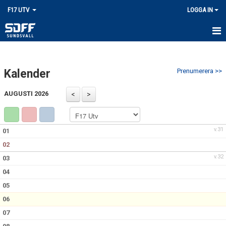
F17 UTV
LOGGA IN
UNGDOM
Kalender
Prenumerera >>
AUGUSTI 2026
v.31
01
02
v.32
03
04
05
06
07