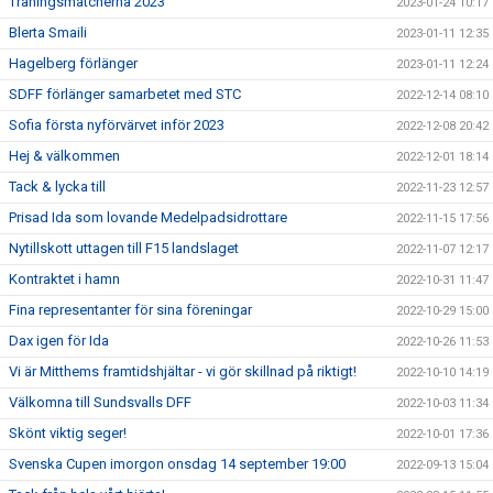
Träningsmatcherna 2023
2023-01-24 10:17
Blerta Smaili
2023-01-11 12:35
Hagelberg förlänger
2023-01-11 12:24
SDFF förlänger samarbetet med STC
2022-12-14 08:10
Sofia första nyförvärvet inför 2023
2022-12-08 20:42
Hej & välkommen
2022-12-01 18:14
Tack & lycka till
2022-11-23 12:57
Prisad Ida som lovande Medelpadsidrottare
2022-11-15 17:56
Nytillskott uttagen till F15 landslaget
2022-11-07 12:17
Kontraktet i hamn
2022-10-31 11:47
Fina representanter för sina föreningar
2022-10-29 15:00
Dax igen för Ida
2022-10-26 11:53
Vi är Mitthems framtidshjältar - vi gör skillnad på riktigt!
2022-10-10 14:19
Välkomna till Sundsvalls DFF
2022-10-03 11:34
Skönt viktig seger!
2022-10-01 17:36
Svenska Cupen imorgon onsdag 14 september 19:00
2022-09-13 15:04