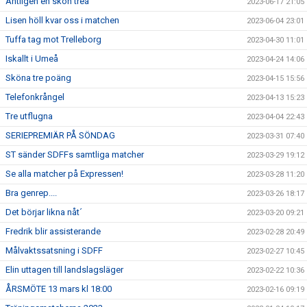
Äntligen en skön trea
2023-06-17 21:05
Lisen höll kvar oss i matchen
2023-06-04 23:01
Tuffa tag mot Trelleborg
2023-04-30 11:01
Iskallt i Umeå
2023-04-24 14:06
Sköna tre poäng
2023-04-15 15:56
Telefonkrångel
2023-04-13 15:23
Tre utflugna
2023-04-04 22:43
SERIEPREMIÄR PÅ SÖNDAG
2023-03-31 07:40
ST sänder SDFFs samtliga matcher
2023-03-29 19:12
Se alla matcher på Expressen!
2023-03-28 11:20
Bra genrep....
2023-03-26 18:17
Det börjar likna nåt´
2023-03-20 09:21
Fredrik blir assisterande
2023-02-28 20:49
Målvaktssatsning i SDFF
2023-02-27 10:45
Elin uttagen till landslagsläger
2023-02-22 10:36
ÅRSMÖTE 13 mars kl 18:00
2023-02-16 09:19