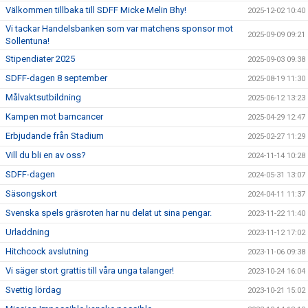
Välkommen tillbaka till SDFF Micke Melin Bhy!
2025-12-02 10:40
Vi tackar Handelsbanken som var matchens sponsor mot
2025-09-09 09:21
Sollentuna!
Stipendiater 2025
2025-09-03 09:38
SDFF-dagen 8 september
2025-08-19 11:30
Målvaktsutbildning
2025-06-12 13:23
Kampen mot barncancer
2025-04-29 12:47
Erbjudande från Stadium
2025-02-27 11:29
Vill du bli en av oss?
2024-11-14 10:28
SDFF-dagen
2024-05-31 13:07
Säsongskort
2024-04-11 11:37
Svenska spels gräsroten har nu delat ut sina pengar.
2023-11-22 11:40
Urladdning
2023-11-12 17:02
Hitchcock avslutning
2023-11-06 09:38
Vi säger stort grattis till våra unga talanger!
2023-10-24 16:04
Svettig lördag
2023-10-21 15:02