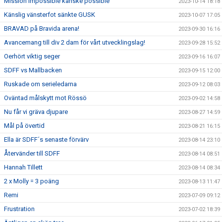
Mission Impossible kanske possible
2023-10-14 18:18
Känslig vänsterfot sänkte GUSK
2023-10-07 17:05
BRAVAD på Bravida arena!
2023-09-30 16:16
Avancemang till div 2 dam för vårt utvecklingslag!
2023-09-28 15:52
Oerhört viktig seger
2023-09-16 16:07
SDFF vs Mallbacken
2023-09-15 12:00
Ruskade om serieledarna
2023-09-12 08:03
Oväntad målskytt mot Rössö
2023-09-02 14:58
Nu får vi gräva djupare
2023-08-27 14:59
Mål på övertid
2023-08-21 16:15
Ella är SDFF´s senaste förvärv
2023-08-14 23:10
Återvänder till SDFF
2023-08-14 08:51
Hannah Tillett
2023-08-14 08:34
2 x Molly = 3 poäng
2023-08-13 11:47
Remi
2023-07-09 09:12
Frustration
2023-07-02 18:39