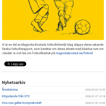
SAMARBETSPARTNERS
1984 KLUBBEN
Vi är en del av Magnolia Bostads fotbollsfamilj! Idag släpps deras rykande
färska fotbollsrapport, som berättar om deras arbete med klubbar runt om
i landet. In och läs om Fotbollbarhet på
magnoliabostad.se/fotboll
Nyhetsarkiv
Årsstämma
2026-02-05 10:33
Erbjudande från STC
2026-01-27 10:18
Hos oss gäller kompiskortet!
2026-01-20 14:04