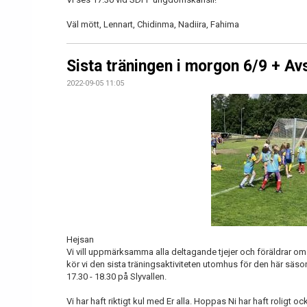
Väl mött, Lennart, Chidinma, Nadiira, Fahima
Sista träningen i morgon 6/9 + Av
2022-09-05 11:05
Hejsan
Vi vill uppmärksamma alla deltagande tjejer och föräldrar o
kör vi den sista träningsaktiviteten utomhus för den här säs
17.30 - 18.30 på Slyvallen.
Vi har haft riktigt kul med Er alla. Hoppas Ni har haft roligt oc