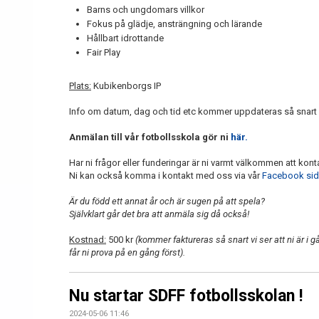
Barns och ungdomars villkor
Fokus på glädje, ansträngning och lärande
Hållbart idrottande
Fair Play
Plats:
Kubikenborgs IP
Info om datum, dag och tid etc kommer uppdateras så snart i
Anmälan till vår fotbollsskola gör ni
här.
Har ni frågor eller funderingar är ni varmt välkommen att kon
Ni kan också komma i kontakt med oss via vår
Facebook si
Är du född ett annat år och är sugen på att spela?
Självklart går det bra att anmäla sig då också!
Kostnad:
500 kr
(kommer faktureras så snart vi ser att ni är i g
får ni prova på en gång först).
Nu startar SDFF fotbollsskolan !
2024-05-06 11:46