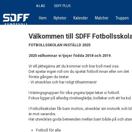
A-LAG
SDFF PLUS
Hem
Nyheter
Kalender
Matcher
Truppen
Välkommen till SDFF Fotbollsskola
FOTBOLLSSKOLAN INSTÄLLD 2025
2025 välkomnar vi tjejer födda 2018 och 2019.
Vi vill jättegärna att du kommer och lirar boll med oss.
Det spelar ingen roll om du spelat fotboll innan eller om det
första gången du testar
- Vi utvecklas och har roligt tillsammans!
I träningsgruppen för våra yngsta tjejer leker vi fotboll.
Fokus ligger på allsidig rörelseglädje, bollekar och att ha kul.
I Fotbollsskolan får barn motion, utvecklar sin motorik och blir 
är mot varandra.
Här utvecklas goda beteenden mellan barn både på och utan
Fotboll för alla