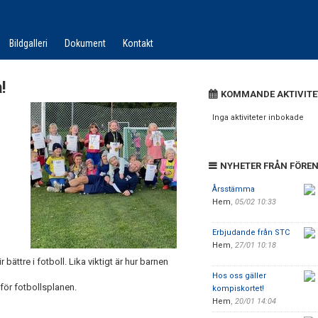
Bildgalleri
Dokument
Kontakt
!
KOMMANDE AKTIVITE
Inga aktiviteter inbokade
NYHETER FRÅN FÖRE
Årsstämma
Hem
,
05/02 10:33
Erbjudande från STC
Hem
,
27/01 10:18
bättre i fotboll. Lika viktigt är hur barnen
Hos oss gäller
för fotbollsplanen.
kompiskortet!
Hem
,
20/01 14:04