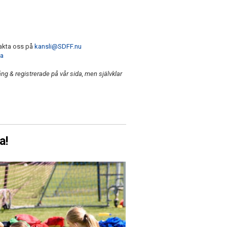
takta oss på
kansli@SDFF.nu
da
ång & registrerade på vår sida, men självklar
a!