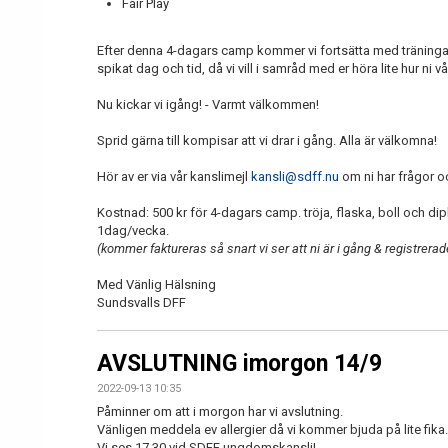
Fair Play
Efter denna 4-dagars camp kommer vi fortsätta med träningar 
spikat dag och tid, då vi vill i samråd med er höra lite hur ni
Nu kickar vi igång! - Varmt välkommen!
Sprid gärna till kompisar att vi drar i gång. Alla är välkomna!
Hör av er via vår kanslimejl
kansli@sdff.nu
om ni har frågor oc
Kostnad: 500 kr för 4-dagars camp. tröja, flaska, boll och 
1dag/vecka.
(kommer faktureras så snart vi ser att ni är i gång & registrerad
Med Vänlig Hälsning
Sundsvalls DFF
AVSLUTNING imorgon 14/9
2022-09-13 10:35
Påminner om att i morgon har vi avslutning.
Vänligen meddela ev allergier då vi kommer bjuda på lite fika.
Vi ses 17.30 vid SDFF ungdomskansli!