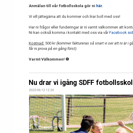
Anmälan till vår fotbollsskola gör ni
här.
Vi vill jättegärna att du kommer och lirar boll med oss!
Har ni frågor eller funderingar är ni varmt välkommen att kon
Ni kan också komma i kontakt med oss via vår
Facebook si
Kostnad:
500 kr
(kommer faktureras så snart vi ser att ni är i g
får ni prova på en gång först).
Varmt Välkommen! ⚽
Nu drar vi igång SDFF fotbollsskol
2023-06-12 12:24