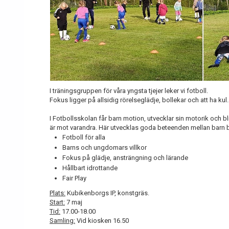
I träningsgruppen för våra yngsta tjejer leker vi fotboll.
Fokus ligger på allsidig rörelseglädje, bollekar och att ha kul
I Fotbollsskolan får barn motion, utvecklar sin motorik och blir 
är mot varandra. Här utvecklas goda beteenden mellan barn 
Fotboll för alla
Barns och ungdomars villkor
Fokus på glädje, ansträngning och lärande
Hållbart idrottande
Fair Play
Plats:
Kubikenborgs IP, konstgräs.
Start:
7 maj
Tid:
17.00-18.00
Samling:
Vid kiosken 16.50