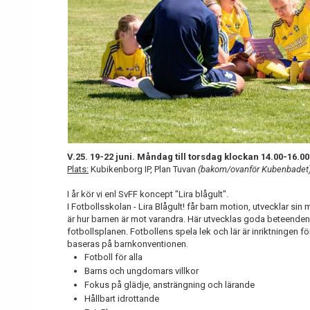
V.25. 19-22 juni. Måndag till torsdag klockan 14.00-16.00
Plats:
Kubikenborg IP, Plan Tuvan
(bakom/ovanför Kubenbadet
I år kör vi enl SvFF koncept "Lira blågult".
I Fotbollsskolan - Lira Blågult! får barn motion, utvecklar sin mo
är hur barnen är mot varandra. Här utvecklas goda beteende
fotbollsplanen. Fotbollens spela lek och lär är inriktningen
baseras på barnkonventionen.
Fotboll för alla
Barns och ungdomars villkor
Fokus på glädje, ansträngning och lärande
Hållbart idrottande