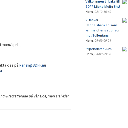
Välkommen tillbaka till
SDFF Micke Melin Bhy!
Hem
,
02/12 10:40
Vi tackar
Handelsbanken som
var matchens sponsor
mot Sollentuna!
Hem
,
09/09 09:21
 mars/april.
Stipendiater 2025
Hem
,
03/09 09:38
takta oss på
kansli@SDFF.nu
da
ång & registrerade på vår sida, men självklar