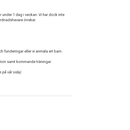
under 1 dag i veckan. Vi har dock inte
 vårdnadshavare önskar.
h funderingar eller vi anmäla ert barn.
diplom samt kommande träningar
e på vår sida)