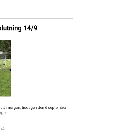
slutning 14/9
m att imorgon, tisdagen den 6 september
ongen.
kså.